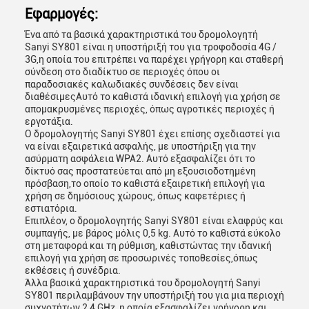
Εφαρμογές:
Ένα από τα βασικά χαρακτηριστικά του δρομολογητή
Sanyi SY801 είναι η υποστήριξή του για τροφοδοσία 4G /
3G,η οποία του επιτρέπει να παρέχει γρήγορη και σταθερή
σύνδεση στο διαδίκτυο σε περιοχές όπου οι
παραδοσιακές καλωδιακές συνδέσεις δεν είναι
διαθέσιμεςΑυτό το καθιστά ιδανική επιλογή για χρήση σε
απομακρυσμένες περιοχές, όπως αγροτικές περιοχές ή
εργοτάξια.
Ο δρομολογητής Sanyi SY801 έχει επίσης σχεδιαστεί για
να είναι εξαιρετικά ασφαλής, με υποστήριξη για την
ασύρματη ασφάλεια WPA2. Αυτό εξασφαλίζει ότι το
δίκτυό σας προστατεύεται από μη εξουσιοδοτημένη
πρόσβαση,το οποίο το καθιστά εξαιρετική επιλογή για
χρήση σε δημόσιους χώρους, όπως καφετέριες ή
εστιατόρια.
Επιπλέον, ο δρομολογητής Sanyi SY801 είναι ελαφρύς και
συμπαγής, με βάρος μόλις 0,5 kg. Αυτό το καθιστά εύκολο
στη μεταφορά και τη ρύθμιση, καθιστώντας την ιδανική
επιλογή για χρήση σε προσωρινές τοποθεσίες,όπως
εκθέσεις ή συνέδρια.
Άλλα βασικά χαρακτηριστικά του δρομολογητή Sanyi
SY801 περιλαμβάνουν την υποστήριξή του για μια περιοχή
συχνοτήτων 2,4 GHz, η οποία εξασφαλίζει γρήγορη και