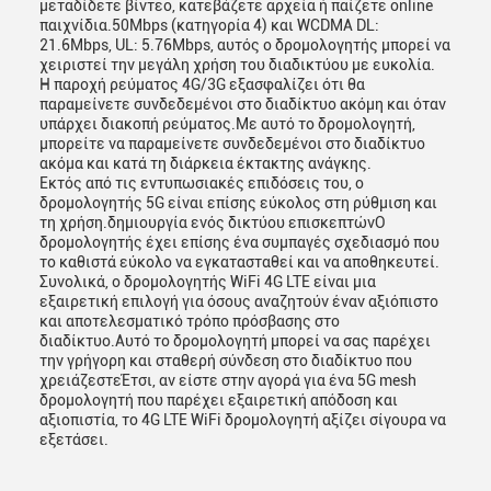
μεταδίδετε βίντεο, κατεβάζετε αρχεία ή παίζετε online
παιχνίδια.50Mbps (κατηγορία 4) και WCDMA DL:
21.6Mbps, UL: 5.76Mbps, αυτός ο δρομολογητής μπορεί να
χειριστεί την μεγάλη χρήση του διαδικτύου με ευκολία.
Η παροχή ρεύματος 4G/3G εξασφαλίζει ότι θα
παραμείνετε συνδεδεμένοι στο διαδίκτυο ακόμη και όταν
υπάρχει διακοπή ρεύματος.Με αυτό το δρομολογητή,
μπορείτε να παραμείνετε συνδεδεμένοι στο διαδίκτυο
ακόμα και κατά τη διάρκεια έκτακτης ανάγκης.
Εκτός από τις εντυπωσιακές επιδόσεις του, ο
δρομολογητής 5G είναι επίσης εύκολος στη ρύθμιση και
τη χρήση.δημιουργία ενός δικτύου επισκεπτώνΟ
δρομολογητής έχει επίσης ένα συμπαγές σχεδιασμό που
το καθιστά εύκολο να εγκατασταθεί και να αποθηκευτεί.
Συνολικά, ο δρομολογητής WiFi 4G LTE είναι μια
εξαιρετική επιλογή για όσους αναζητούν έναν αξιόπιστο
και αποτελεσματικό τρόπο πρόσβασης στο
διαδίκτυο.Αυτό το δρομολογητή μπορεί να σας παρέχει
την γρήγορη και σταθερή σύνδεση στο διαδίκτυο που
χρειάζεστεΈτσι, αν είστε στην αγορά για ένα 5G mesh
δρομολογητή που παρέχει εξαιρετική απόδοση και
αξιοπιστία, το 4G LTE WiFi δρομολογητή αξίζει σίγουρα να
εξετάσει.