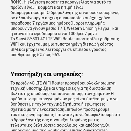
ROHS. Η ελάχιστη ποσότητα παραγγελίας για αυτό το
προϊόν είναι 1 κομμάτι και η τιμή είναι
διαπραγματεύσιμη.Ο δρομολογητής είναι συσκευασμένος
σε ολοκαίνουργια αρχική συσκευασία και έχει χρόνο
παράδοσης 7 εργάσιμες ημέρεςΟι όροι πληρωμής
μπορούν να γίνουν μέσω T / T, Western Union ή Paypal, και
η ικανότητα εφοδιασμού είναι 1000pcs / μήνα.
Το Sanyi SY801 4G LTE WiFi Router υποστηρίζει ρυθμίσεις
WIFI και έρχεται με μια τυποποιημένη διεπαφή κάρτας
SIM.και μπορεί να λειτουργεί σε επίπεδα υγρασίας
αποθήκευσης 5% έως 95%.
Υποστήριξη και υπηρεσίες:
Το προϊόν 4G LTE WiFi Router προσφέρει ολοκληρωμένη
τεχνική υποστήριξη και υπηρεσίες για τη διασφάλιση
βέλτιστης απόδοσης και ικανοποίησης των χρηστών.Η
ομάδα των εμπειρογνωμόνων μας είναι διαθέσιμη για να
βοηθήσει με τυχόν τεχνικά ζητήματα ή ερωτήσεις
σχετικά με την εγκατάστασηΕπιπλέον, προσφέρουμε
τακτικές ενημερώσεις firmware για να διασφαλίσουμε ότι
ο δρομολογητής σας είναι εξοπλισμένος με τις
τελευταίες βελτιώσεις ασφαλείας και απόδοσης.Οι
υπηρεσίες μας περιλαμβάνουν επίσης δυνατότητες