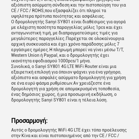
αξιόπιστη ασύρματη σύνδεση και την πιστοποίηση του για
CE / FCC / ROHS,που εξασφαλίζει ότι πληροί τα
υψηλότερα πρότυπα ποιότητας και ασφάλειας.
Ο δρομολογητής Sanyi SY801 είναι διαθέσιμος για αγορά
με ελάχιστη ποσότητα παραγγελίας μόλις 1pcs και έχει
ανταγωνιστική τιμή, με διαπραγματεύσιμες τιμές για
μεγαλύτερες παραγγελίες.Παρέχεται σε ολοκαίνουργια
αρχική συσκευασία και έχει χρόνο παράδοσης μόλις 7
εργάσιμες ημέρες.Η πληρωμή μπορεί να γίνει μέσω T/T,
Western Union ή Paypal, και ο δρομολογητής έχει
ικανότητα εφοδιασμού 1000pcs/1 μήνα.
Συνολικά, ο Sanyi SY801 4G LTE WiFi Router είναι μια
εξαιρετική επιλογή για όποιον ψάχνει για ένα γρήγορο,
αξιόπιστο και ασφαλές ασύρματο δρομολογητή για χρήση
σε ένα ευρύ φάσμα ρυθμίσεων.Αν χρειάζεστε ένα
δρομολογητή για χρήση σε απομακρυσμένη τοποθεσία,
ένας δημόσιος χώρος, ή μια προσωρινή εκδήλωση, ο
δρομολογητής Sanyi SY801 είναι η τέλεια λύση.
Προσαρμογή:
Αυτός ο δρομολογητής WiFi 4G LTE έχει τόπο προέλευσης
στην Κίνα και είναι πιστοποιημένος από την CE / FCC /