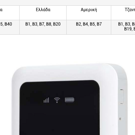
α
Ελλάδα
Αμερική
Τζαν
Β5, Β40
Β1, Β3, Β7, Β8, Β20
Β2, Β4, Β5, Β7
Β1, Β3, Β
Β19, 