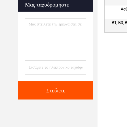
Μας ταχυδρομήστε
Ασί
Β1, Β3, 
Στείλετε