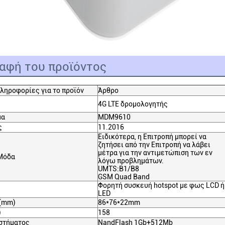
αφή του προϊόντος
ληροφορίες για το προϊόν
Άρθρο
4G LTE δρομολογητής
μα
MDM9610
ς
11.2016
Ειδικότερα, η Επιτροπή μπορεί να
ζητήσει από την Επιτροπή να λάβει
μέτρα για την αντιμετώπιση των εν
Μόδα
λόγω προβλημάτων.
UMTS:B1/B8
GSM Quad Band
Φορητή συσκευή hotspot με φως LCD ή
LED
(mm)
86*76*22mm
)
158
στήματος
NandFlash 1Gb+512Mb