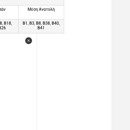
πάν
Μέση Ανατολή
8, Β18,
Β1, Β3, Β8, Β38, Β40,
Β26
Β41