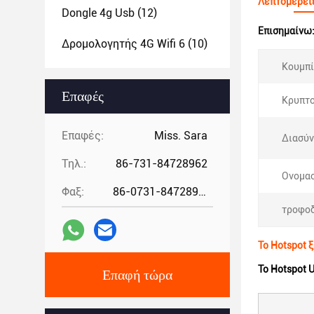
Λεπτομέρει
Dongle 4g Usb
(12)
Επισημαίνω
Δρομολογητής 4G Wifi 6
(10)
Κουμπί
Επαφές
Κρυπτ
Επαφές:
Miss. Sara
Διασύν
Τηλ.:
86-731-84728962
Ονομασ
Φαξ:
86-0731-84728962
τροφοδ
Το Hotspot 
Το Hotspot 
Επαφή τώρα