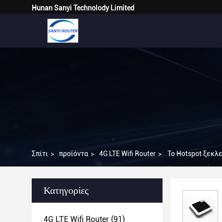
Hunan Sanyi Technolody Limited
Σπίτι
>
προϊόντα
>
4G LTE Wifi Router
>
Το Hotspot ξεκλ
Κατηγορίες
4G LTE Wifi Router
(91)