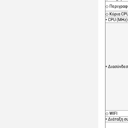
◇ Περιγρα
◇ Κύρια CP
* CPU (MHz)
* Διασύνδεσ
◇ WIFI
* Διάταξη 