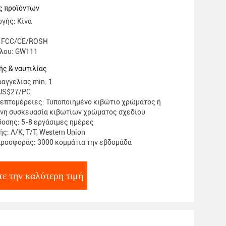
ς προϊόντων
γής: Κίνα
: FCC/CE/ROSH
έλου: GW111
ς & ναυτιλίας
αγγελίας min: 1
-US$27/PC
επτομέρειες: Τυποποιημένο κιβώτιο χρώματος ή
νη συσκευασία κιβωτίων χρώματος σχεδίου
οσης: 5-8 εργάσιμες ημέρες
: Λ/Κ, Τ/Τ, Western Union
ροσφοράς: 3000 κομμάτια την εβδομάδα
ε την καλύτερη τιμή