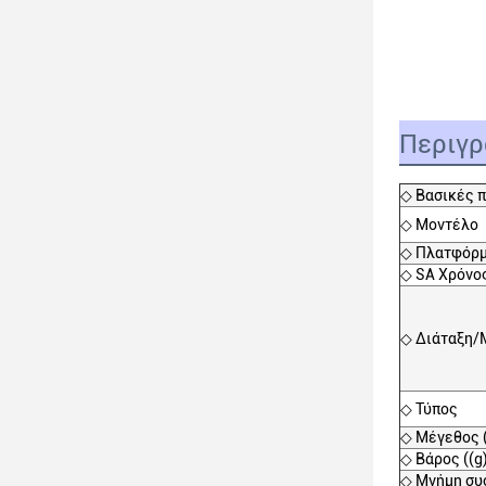
Περιγρ
◇ Βασικές π
◇ Μοντέλο
◇ Πλατφόρ
◇ SA Χρόνο
◇ Διάταξη/
◇ Τύπος
◇ Μέγεθος 
◇ Βάρος ((g
◇ Μνήμη συ