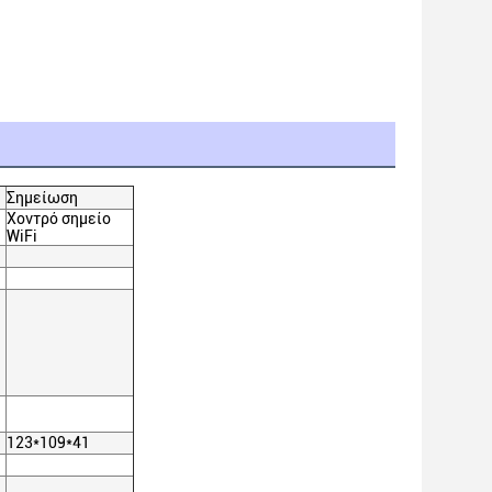
Σημείωση
Χοντρό σημείο
WiFi
123*109*41