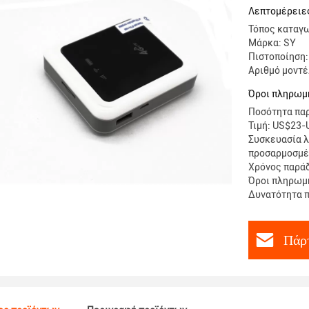
Λεπτομέρειε
Τόπος καταγω
Μάρκα: SY
Πιστοποίηση
Αριθμό μοντ
Όροι πληρωμή
Ποσότητα παρ
Τιμή: US$23
Συσκευασία λ
προσαρμοσμέ
Χρόνος παράδ
Όροι πληρωμής
Δυνατότητα π
Πάρτ