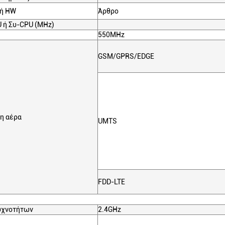
φή HW
Άρθρο
U ή Συ-CPU (MHz)
550MHz
GSM/GPRS/EDGE
η αέρα
UMTS
FDD-LTE
συχνοτήτων
2.4GHz