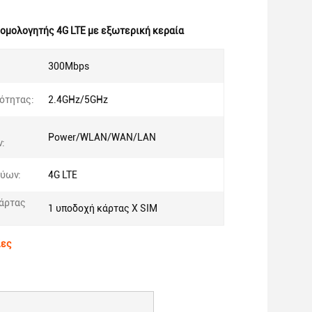
ομολογητής 4G LTE με εξωτερική κεραία
300Mbps
:
ότητας:
2.4GHz/5GHz
Power/WLAN/WAN/LAN
:
τύων:
4G LTE
άρτας
1 υποδοχή κάρτας Χ SIM
ίες