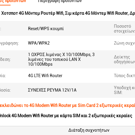
ες προϊόντων
Περιγραφή προϊόντων
:
Χοτσποτ 4G Μόντεμ Ρουτέρ Wifi
,
Σιμ κάρτα 4G Μόντεμ Wifi Router
,
Δρ
Ποσοστό
:
Reset/WPS κουμπί
στοιχείων
ογράφηση:
WPA/WPA2
Ζώνη συχν
1 ΩΧΡΌΣ λιμένας Χ 10/100Mbps, 3
Δείκτης
δεση:
λιμένες του τοπικού LAN Χ
οδηγήσεων
10/100Mbps
ία:
4G LTE Wifi Router
Τύπος δικ
Υποδοχή κ
οσία:
ΣΥΝΕΧΈΣ ΡΕΎΜΑ 12V/1A
SIM:
ξεκλειδώνει το 4G Modem Wifi Router με Sim Card 2 εξωτερικές κερα
Unlock 4G Modem Wifi Router με κάρτα SIM και 2 εξωτερικές κεραίες
Διάταξη συχνοτήτων