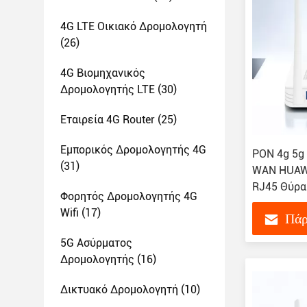
4G LTE Οικιακό Δρομολογητή
(26)
4G Βιομηχανικός
Δρομολογητής LTE
(30)
Εταιρεία 4G Router
(25)
Εμπορικός Δρομολογητής 4G
PON 4g 5g
(31)
WAN HUAWEI
RJ45 Θύρα 
Φορητός Δρομολογητής 4G
Wifi
(17)
Πάρ
5G Ασύρματος
Δρομολογητής
(16)
Δικτυακό Δρομολογητή
(10)