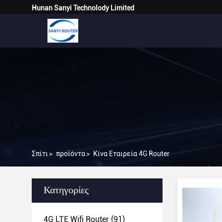
Hunan Sanyi Technolody Limited
Σπίτι
>
προϊόντα
>
Κίνα Εταιρεία 4G Router
Κατηγορίες
4G LTE Wifi Router
(91)