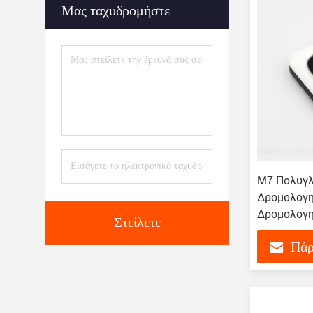
Μας ταχυδρομήστε
M7 Πολυγλ
Δρομολογη
Δρομολογη
Στείλετε
μπαταρία
Πάρ