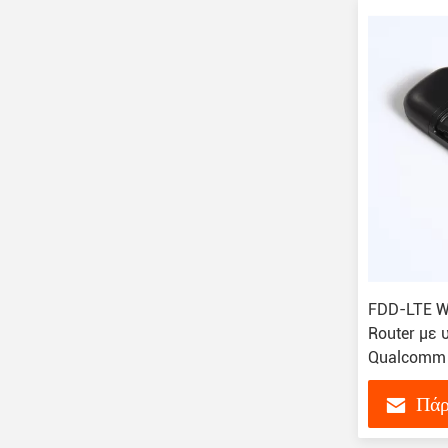
FDD-LTE W
Router με
Qualcomm 
Πάρ