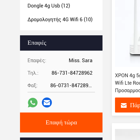
Dongle 4g Usb
(12)
Δρομολογητής 4G Wifi 6
(10)
Επαφές
Επαφές:
Miss. Sara
Τηλ.:
86-731-84728962
XPON 4g 5
Wifi Lte R
Φαξ:
86-0731-84728962
Προσαρμοσ
Πάρ
Επαφή τώρα