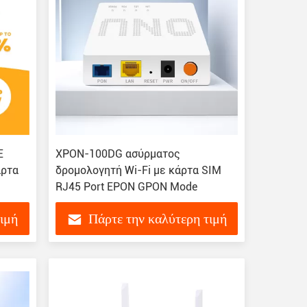
E
XPON-100DG ασύρματος
άρτα
δρομολογητή Wi-Fi με κάρτα SIM
RJ45 Port EPON GPON Mode
τιμή
Πάρτε την καλύτερη τιμή