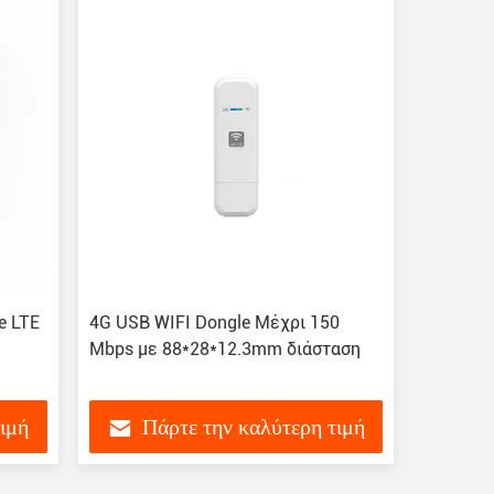
e LTE
4G USB WIFI Dongle Μέχρι 150
Mbps με 88*28*12.3mm διάσταση
τιμή
Πάρτε την καλύτερη τιμή