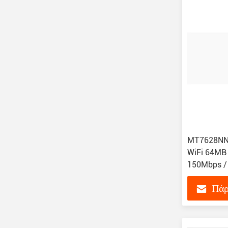
MT7628NN L
WiFi 64MB
150Mbps /
Πάρ