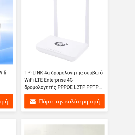
ifi
TP-LINK 4g δρομολογητής συμβατό
WiFi LTE Enterprise 4G
δρομολογητής PPPOE L2TP PPTP
WEP WPA WPA2 WPS WDS σύνδεση
τιμή
Πάρτε την καλύτερη τιμή