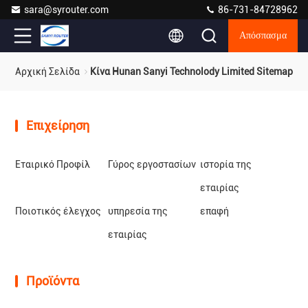
sara@syrouter.com
86-731-84728962
Απόσπασμα
Αρχική Σελίδα
Κίνα Hunan Sanyi Technolody Limited Sitemap
Επιχείρηση
Εταιρικό Προφίλ
Γύρος εργοστασίων
ιστορία της
εταιρίας
Ποιοτικός έλεγχος
υπηρεσία της
επαφή
εταιρίας
Προϊόντα