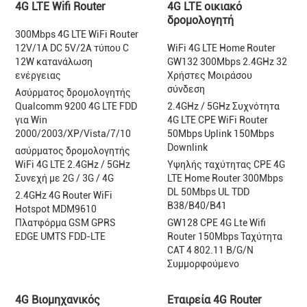
4G LTE Wifi Router
4G LTE οικιακό
δρομολογητή
300Mbps 4G LTE WiFi Router
12V/1A DC 5V/2A τύπου C
WiFi 4G LTE Home Router
12W κατανάλωση
GW132 300Mbps 2.4GHz 32
ενέργειας
Χρήστες Μοιράσου
σύνδεση
Ασύρματος δρομολογητής
Qualcomm 9200 4G LTE FDD
2.4GHz / 5GHz Συχνότητα
για Win
4G LTE CPE WiFi Router
2000/2003/XP/Vista/7/10
50Mbps Uplink 150Mbps
Downlink
ασύρματος δρομολογητής
WiFi 4G LTE 2.4GHz / 5GHz
Υψηλής ταχύτητας CPE 4G
Συνεχή με 2G / 3G / 4G
LTE Home Router 300Mbps
DL 50Mbps UL TDD
2.4GHz 4G Router WiFi
B38/B40/B41
Hotspot MDM9610
Πλατφόρμα GSM GPRS
GW128 CPE 4G Lte Wifi
EDGE UMTS FDD-LTE
Router 150Mbps Ταχύτητα
CAT 4 802.11 B/G/N
Συμμορφούμενο
4G Βιομηχανικός
Εταιρεία 4G Router