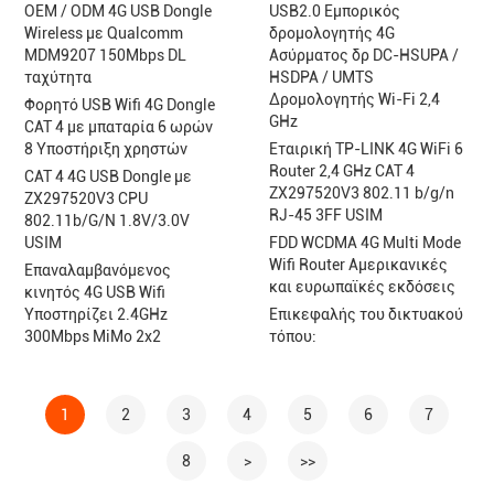
OEM / ODM 4G USB Dongle
USB2.0 Εμπορικός
Wireless με Qualcomm
δρομολογητής 4G
MDM9207 150Mbps DL
Ασύρματος δρ DC-HSUPA /
ταχύτητα
HSDPA / UMTS
Δρομολογητής Wi-Fi 2,4
Φορητό USB Wifi 4G Dongle
GHz
CAT 4 με μπαταρία 6 ωρών
8 Υποστήριξη χρηστών
Εταιρική TP-LINK 4G WiFi 6
Router 2,4 GHz CAT 4
CAT 4 4G USB Dongle με
ZX297520V3 802.11 b/g/n
ZX297520V3 CPU
RJ-45 3FF USIM
802.11b/G/N 1.8V/3.0V
USIM
FDD WCDMA 4G Multi Mode
Wifi Router Αμερικανικές
Επαναλαμβανόμενος
και ευρωπαϊκές εκδόσεις
κινητός 4G USB Wifi
Υποστηρίζει 2.4GHz
Επικεφαλής του δικτυακού
300Mbps MiMo 2x2
τόπου:
1
2
3
4
5
6
7
8
>
>>