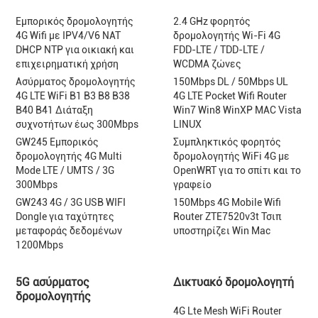
Εμπορικός δρομολογητής
2.4 GHz φορητός
4G Wifi με IPV4/V6 NAT
δρομολογητής Wi-Fi 4G
DHCP NTP για οικιακή και
FDD-LTE / TDD-LTE /
επιχειρηματική χρήση
WCDMA ζώνες
Ασύρματος δρομολογητής
150Mbps DL / 50Mbps UL
4G LTE WiFi B1 B3 B8 B38
4G LTE Pocket Wifi Router
B40 B41 Διάταξη
Win7 Win8 WinXP MAC Vista
συχνοτήτων έως 300Mbps
LINUX
GW245 Εμπορικός
Συμπληκτικός φορητός
δρομολογητής 4G Multi
δρομολογητής WiFi 4G με
Mode LTE / UMTS / 3G
OpenWRT για το σπίτι και το
300Mbps
γραφείο
GW243 4G / 3G USB WIFI
150Mbps 4G Mobile Wifi
Dongle για ταχύτητες
Router ZTE7520v3t Τσιπ
μεταφοράς δεδομένων
υποστηρίζει Win Mac
1200Mbps
5G ασύρματος
Δικτυακό δρομολογητή
δρομολογητής
4G Lte Mesh WiFi Router