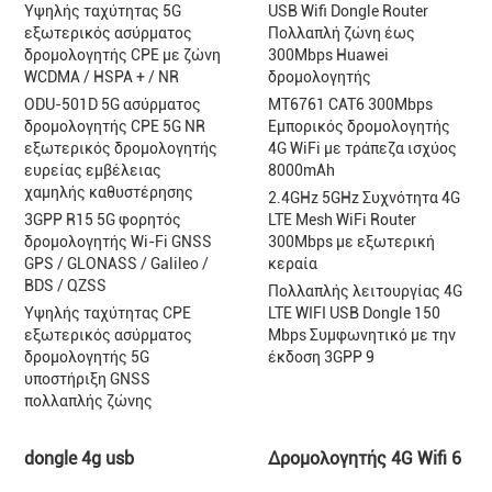
Υψηλής ταχύτητας 5G
USB Wifi Dongle Router
εξωτερικός ασύρματος
Πολλαπλή ζώνη έως
δρομολογητής CPE με ζώνη
300Mbps Huawei
WCDMA / HSPA + / NR
δρομολογητής
ODU-501D 5G ασύρματος
MT6761 CAT6 300Mbps
δρομολογητής CPE 5G NR
Εμπορικός δρομολογητής
εξωτερικός δρομολογητής
4G WiFi με τράπεζα ισχύος
ευρείας εμβέλειας
8000mAh
χαμηλής καθυστέρησης
2.4GHz 5GHz Συχνότητα 4G
3GPP R15 5G φορητός
LTE Mesh WiFi Router
δρομολογητής Wi-Fi GNSS
300Mbps με εξωτερική
GPS / GLONASS / Galileo /
κεραία
BDS / QZSS
Πολλαπλής λειτουργίας 4G
Υψηλής ταχύτητας CPE
LTE WIFI USB Dongle 150
εξωτερικός ασύρματος
Mbps Συμφωνητικό με την
δρομολογητής 5G
έκδοση 3GPP 9
υποστήριξη GNSS
πολλαπλής ζώνης
dongle 4g usb
Δρομολογητής 4G Wifi 6