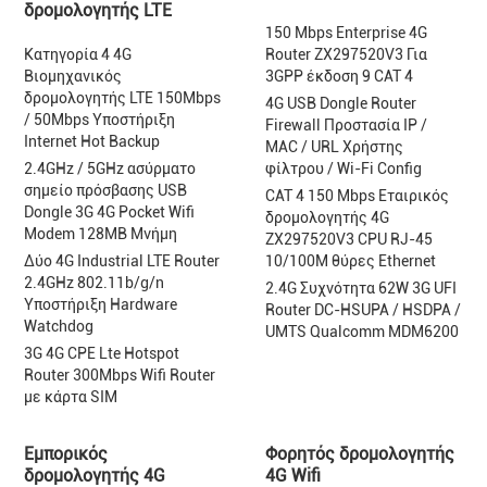
δρομολογητής LTE
150 Mbps Enterprise 4G
Κατηγορία 4 4G
Router ZX297520V3 Για
Βιομηχανικός
3GPP έκδοση 9 CAT 4
δρομολογητής LTE 150Mbps
4G USB Dongle Router
/ 50Mbps Υποστήριξη
Firewall Προστασία IP /
Internet Hot Backup
MAC / URL Χρήστης
2.4GHz / 5GHz ασύρματο
φίλτρου / Wi-Fi Config
σημείο πρόσβασης USB
CAT 4 150 Mbps Εταιρικός
Dongle 3G 4G Pocket Wifi
δρομολογητής 4G
Modem 128MB Μνήμη
ZX297520V3 CPU RJ-45
Δύο 4G Industrial LTE Router
10/100M θύρες Ethernet
2.4GHz 802.11b/g/n
2.4G Συχνότητα 62W 3G UFI
Υποστήριξη Hardware
Router DC-HSUPA / HSDPA /
Watchdog
UMTS Qualcomm MDM6200
3G 4G CPE Lte Hotspot
Router 300Mbps Wifi Router
με κάρτα SIM
Εμπορικός
Φορητός δρομολογητής
δρομολογητής 4G
4G Wifi