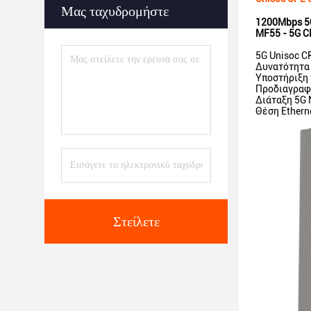
Μας ταχυδρομήστε
1200Mbps 5G
MF55 - 5G 
5G Unisoc C
Δυνατότητα
Υποστήριξη
Προδιαγραφή
Διάταξη 5G
Θέση Ethern
Στείλετε