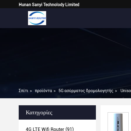
Hunan Sanyi Technolody Limited
Σπίτι
>
προϊόντα
>
5G ασύρματος δρομολογητής
>
Uniso
Κατηγορίες
4G LTE Wifi Router
(91)