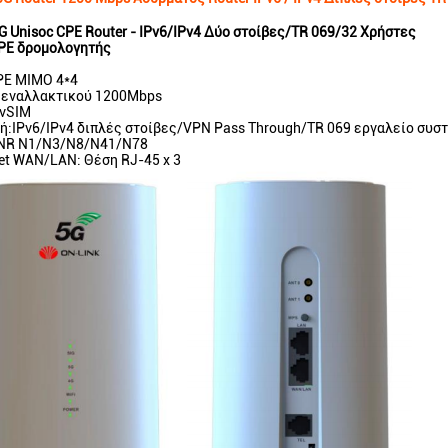
 Unisoc CPE Router - IPv6/IPv4 Δύο στοίβες/TR 069/32 Χρήστες
CPE δρομολογητής
PE MIMO 4*4
 εναλλακτικού 1200Mbps
 vSIM
:IPv6/IPv4 διπλές στοίβες/VPN Pass Through/TR 069 εργαλείο συσ
 NR N1/N3/N8/N41/N78
et WAN/LAN: Θέση RJ-45 x 3