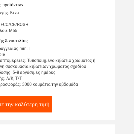
ς προϊόντων
γής: Κίνα
: FCC/CE/ROSH
λου: Μ55
ς & ναυτιλίας
αγγελίας min: 1
ble
επτομέρειες: Τυποποιημένο κιβώτιο χρώματος ή
νη συσκευασία κιβωτίων χρώματος σχεδίου
οσης: 5-8 εργάσιμες ημέρες
ς: Λ/Κ, Τ/Τ
ροσφοράς: 3000 κομμάτια την εβδομάδα
ε την καλύτερη τιμή