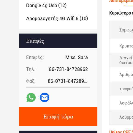
Λεπτομέρει
Dongle 4g Usb
(12)
Κυριώτερο 
Δρομολογητής 4G Wifi 6
(10)
Συμφω
Επαφές
Κρυπτ
Επαφές:
Miss. Sara
Διαχεί
δικτύο
Τηλ.:
86-731-84728962
Αριθμό
Φαξ:
86-0731-84728962
τροφοδ
Ασφάλε
Επαφή τώρα
Ασύρμα
Unisoc CPE 