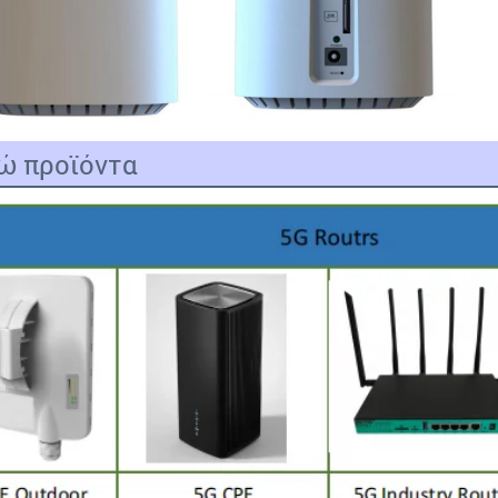
ώ προϊόντα
Αφήστε ένα μήνυμα
We bellen je snel terug!