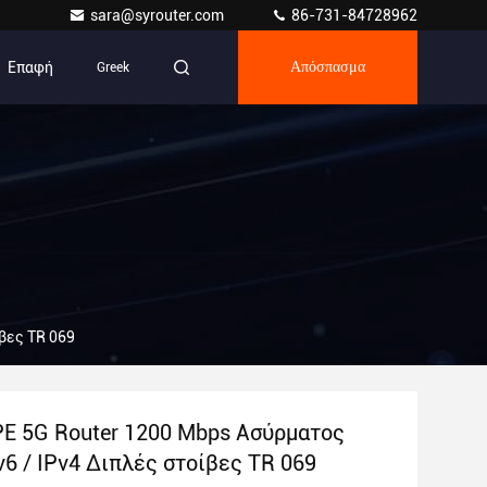
sara@syrouter.com
86-731-84728962
Επαφή
Greek
Απόσπασμα
ίβες TR 069
PE 5G Router 1200 Mbps Ασύρματος
v6 / IPv4 Διπλές στοίβες TR 069