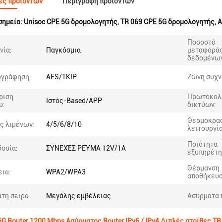
ες προϊόντων
Περιγραφή προϊόντων
σημείο:
Unisoc CPE 5G δρομολογητής
,
TR 069 CPE 5G δρομολογητής
,
Α
Ποσοστό
νία:
Παγκόσμια
μεταφορά
δεδομένων
ογράφηση:
AES/TKIP
Ζώνη συχν
ριση
Πρωτόκολ
Ιστός-Based/APP
υ:
δικτύων:
Θερμοκρα
ς λιμένων:
4/5/6/8/10
λειτουργία
Ποιότητα
οσία:
ΣΥΝΕΧΈΣ ΡΕΎΜΑ 12V/1A
εξυπηρέτη
Θέρμανση
ια:
WPA2/WPA3
αποθήκευσ
τη σειρά:
Μεγάλης εμβέλειας
Ασύρματα 
5G Router 1200 Mbps Ασύρματος Router IPv6 / IPv4 Διπλές στοίβες TR