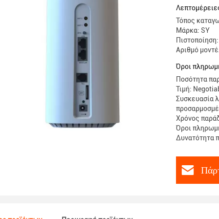
Λεπτομέρειε
Τόπος καταγω
Μάρκα: SY
Πιστοποίηση
Αριθμό μοντέ
Όροι πληρωμή
Ποσότητα παρ
Τιμή: Negotia
Συσκευασία λ
προσαρμοσμέ
Χρόνος παράδ
Όροι πληρωμή
Δυνατότητα π
Πάρτ