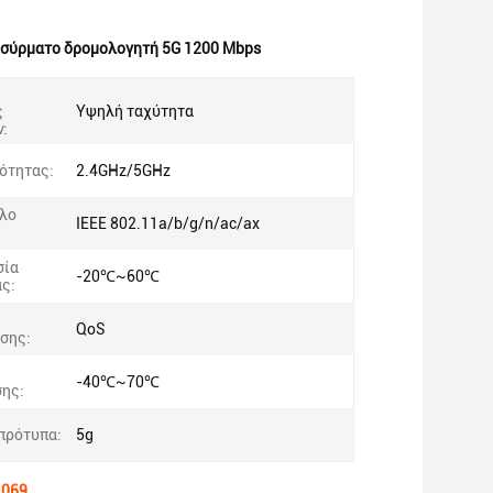
σύρματο δρομολογητή 5G 1200 Mbps
ς
Υψηλή ταχύτητα
:
ότητας:
2.4GHz/5GHz
λο
IEEE 802.11a/b/g/n/ac/ax
σία
-20℃~60℃
ς:
QoS
σης:
-40℃~70℃
ης:
πρότυπα:
5g
 069